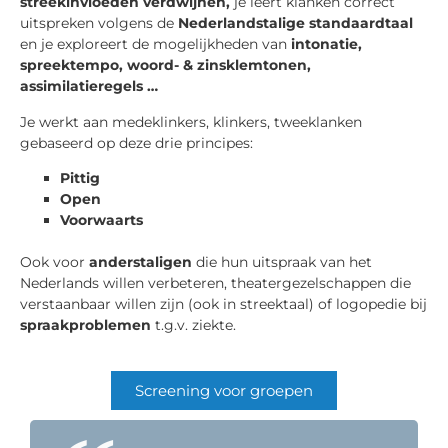
streekinvloeden verdwijnen,
je leert klanken correct
uitspreken volgens de
Nederlandstalige standaardtaal
en je exploreert de mogelijkheden van
intonatie,
spreektempo, woord- & zinsklemtonen,
assimilatieregels …
Je werkt aan medeklinkers, klinkers, tweeklanken
gebaseerd op deze drie principes:
Pittig
Open
Voorwaarts
Ook voor
anderstaligen
die hun uitspraak van het
Nederlands willen verbeteren, theatergezelschappen die
verstaanbaar willen zijn (ook in streektaal) of logopedie bij
spraakproblemen
t.g.v. ziekte.
Screening voor groepen